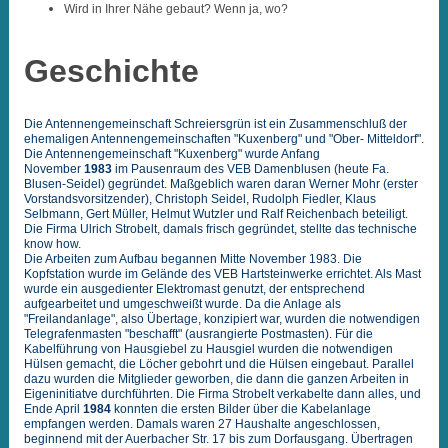
Wird in Ihrer Nähe gebaut? Wenn ja, wo?
Geschichte
Die Antennengemeinschaft Schreiersgrün ist ein Zusammenschluß der
ehemaligen Antennengemeinschaften "Kuxenberg" und "Ober- Mitteldorf".
Die Antennengemeinschaft "Kuxenberg" wurde Anfang
November
1983
im Pausenraum des VEB Damenblusen (heute Fa.
Blusen-Seidel) gegründet. Maßgeblich waren daran Werner Mohr (erster
Vorstandsvorsitzender), Christoph Seidel, Rudolph Fiedler, Klaus
Selbmann, Gert Müller, Helmut Wutzler und Ralf Reichenbach beteiligt.
Die Firma Ulrich Strobelt, damals frisch gegründet, stellte das technische
know how.
Die Arbeiten zum Aufbau begannen Mitte November 1983. Die
Kopfstation wurde im Gelände des VEB Hartsteinwerke errichtet. Als Mast
wurde ein ausgedienter Elektromast genutzt, der entsprechend
aufgearbeitet und umgeschweißt wurde. Da die Anlage als
"Freilandanlage", also Übertage, konzipiert war, wurden die notwendigen
Telegrafenmasten "beschafft" (ausrangierte Postmasten). Für die
Kabelführung von Hausgiebel zu Hausgiel wurden die notwendigen
Hülsen gemacht, die Löcher gebohrt und die Hülsen eingebaut. Parallel
dazu wurden die Mitglieder geworben, die dann die ganzen Arbeiten in
Eigeninitiatve durchführten. Die Firma Strobelt verkabelte dann alles, und
Ende April
1984
konnten die ersten Bilder über die Kabelanlage
empfangen werden. Damals waren 27 Haushalte angeschlossen,
beginnend mit der Auerbacher Str. 17 bis zum Dorfausgang. Übertragen