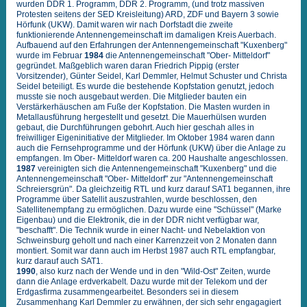
wurden DDR 1. Programm, DDR 2. Programm, (und trotz massiven
Protesten seitens der SED Kreisleitung) ARD, ZDF und Bayern 3 sowie
Hörfunk (UKW). Damit waren wir nach Dorfstadt die zweite
funktionierende Antennengemeinschaft im damaligen Kreis Auerbach.
Aufbauend auf den Erfahrungen der Antennengemeinschaft "Kuxenberg"
wurde im Februar
1984
die Antennengemeinschaft "Ober- Mitteldorf"
gegründet. Maßgeblich waren daran Friedrich Pippig (erster
Vorsitzender), Günter Seidel, Karl Demmler, Helmut Schuster und Christa
Seidel beteiligt. Es wurde die bestehende Kopfstation genutzt, jedoch
musste sie noch ausgebaut werden. Die Mitglieder bauten ein
Verstärkerhäuschen am Fuße der Kopfstation. Die Masten wurden in
Metallausführung hergestellt und gesetzt. Die Mauerhülsen wurden
gebaut, die Durchführungen gebohrt. Auch hier geschah alles in
freiwilliger Eigeninitiative der Mitglieder. Im Oktober 1984 waren dann
auch die Fernsehprogramme und der Hörfunk (UKW) über die Anlage zu
empfangen. Im Ober- Mitteldorf waren ca. 200 Haushalte angeschlossen.
1987
vereinigten sich die Antennengemeinschaft "Kuxenberg" und die
Antennengemeinschaft "Ober- Mitteldorf" zur "Antennengemeinschaft
Schreiersgrün". Da gleichzeitig RTL und kurz darauf SAT1 begannen, ihre
Programme über Satellit auszustrahlen, wurde beschlossen, den
Satellitenempfang zu ermöglichen. Dazu wurde eine "Schüssel" (Marke
Eigenbau) und die Elektronik, die in der DDR nicht verfügbar war,
"beschafft". Die Technik wurde in einer Nacht- und Nebelaktion von
Schweinsburg geholt und nach einer Karrenzzeit von 2 Monaten dann
montiert. Somit war dann auch im Herbst 1987 auch RTL empfangbar,
kurz darauf auch SAT1.
1990
, also kurz nach der Wende und in den "Wild-Ost" Zeiten, wurde
dann die Anlage erdverkabelt. Dazu wurde mit der Telekom und der
Erdgasfirma zusammengearbeitet. Besonders sei in diesem
Zusammenhang Karl Demmler zu erwähnen, der sich sehr engagagiert