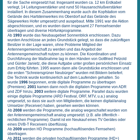
für die Sache eingesetzt hat. Insgesamt wurden ca. 12 km Erdkabel
verlegt, 14 Leitungsverstärker und rund 50 Hausanschlußverstärker
installiert. In diesem Zusammenhang wurde auch die Kopfstation vom
Gelände des Hartsteinwerkes ins Oberdorf auf das Gelände des
Sägewerkes Hofer umgesetzt und ausgebaut. Mitte 1991 war die Aktion
abgeschlossen, und es wurden dann insgesamt 27 Fernsehsender
übertragen und diverse Hörfunkprogramme.
Ab
1993
wurde das Neubaugebiet Sonnenblick erschlossen. Dazu
wurden Anschlüsse an jedes Grundstück gelegt, so dass die zukünftigen
Besitzer in der Lage waren, ohne Probleme Mitglied der
Antennengemienschaft zu werden und das Angebot der
Antennengemeinschaft nutzen zu können. Die Koordination und
Durchführung der Maßnahme lag in den Händen von Gottfried Petzold
und Günter Janietz, die diese Aufgabe unter großen persönlichen Einsatz
zum Erfolg führten. 1995 waren dann alle Grundstücke erschlossen und
die ersten "Schreiersgrüner Neubürger" wurden mit Bildern beliefert.
Die Technik wurde kontinuierlich auf dem Laufenden gehalten. So
wurde
1996
begonnen, erste digitale Programme zu übertragen
(Premiere).
2001
kamen dann noch die digitalen Programme von ADR
und ZDF hinzu,
2003
weitere digtale Programme. Parallel dazu wurden
einige digitale Programme (ARD Festival, ORF, MTV, u.a.) analog
umgesetzt, so dass sie auch von Mitgliedern, die keinen digital/analog
Umsetzer (Receiver) haben, gesehen werden können.
Ab
2008
werden die Programme, die analog wegeschaltet wurden von
der Antennengemeinschaft analog umgesetzt. (z.B. alle öffentlich -
rechtlichen Programme). Damit ist ein Neukauf eines TV Gerätes oder
eines DVB-T Receivers überflüssig.
Ab
2009
werden HD Programme (hochauflösendes Fernsehen)
übertragen.
Ab
2011
werden die privaten hochauflösenden Programme (HD+)