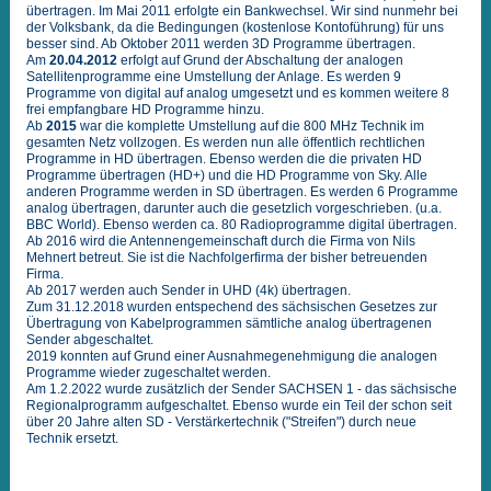
übertragen. Im Mai 2011 erfolgte ein Bankwechsel. Wir sind nunmehr bei
der Volksbank, da die Bedingungen (kostenlose Kontoführung) für uns
besser sind. Ab Oktober 2011 werden 3D Programme übertragen.
Am
20.04.
2012
erfolgt auf Grund der Abschaltung der analogen
Satellitenprogramme eine Umstellung der Anlage. Es werden 9
Programme von digital auf analog umgesetzt und es kommen weitere 8
frei empfangbare HD Programme hinzu.
Ab
2015
war die komplette Umstellung auf die 800 MHz Technik im
gesamten Netz vollzogen. Es werden nun alle öffentlich rechtlichen
Programme in HD übertragen. Ebenso werden die die privaten HD
Programme übertragen (HD+) und die HD Programme von Sky. Alle
anderen Programme werden in SD übertragen. Es werden 6 Programme
analog übertragen, darunter auch die gesetzlich vorgeschrieben. (u.a.
BBC World). Ebenso werden ca. 80 Radioprogramme digital übertragen.
Ab 2016 wird die Antennengemeinschaft durch die Firma von Nils
Mehnert betreut. Sie ist die Nachfolgerfirma der bisher betreuenden
Firma.
Ab 2017 werden auch Sender in UHD (4k) übertragen.
Zum 31.12.2018 wurden entspechend des sächsischen Gesetzes zur
Übertragung von Kabelprogrammen sämtliche analog übertragenen
Sender abgeschaltet.
2019 konnten auf Grund einer Ausnahmegenehmigung die analogen
Programme wieder zugeschaltet werden.
Am 1.2.2022 wurde zusätzlich der Sender SACHSEN 1 - das sächsische
Regionalprogramm aufgeschaltet. Ebenso wurde ein Teil der schon seit
über 20 Jahre alten SD - Verstärkertechnik ("Streifen") durch neue
Technik ersetzt.